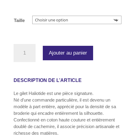
Taille
quantité
Ajouter au panier
de
Gilet
Haliotide
–
Gilet
DESCRIPTION DE L’ARTICLE
brodé,
doublé
Le gilet Haliotide est une pièce signature.
cachemire
Né d’une commande particulière, il est devenu un
modèle à part entière, apprécié pour la densité de sa
broderie qui encadre entièrement la silhouette.
Confectionné en coton haute couture et entièrement
doublé de cachemire, il associe précision artisanale et
richesse des matières.