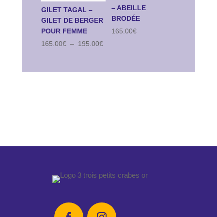
– ABEILLE
GILET TAGAL –
BRODÉE
GILET DE BERGER
165.00
€
POUR FEMME
Plage
165.00
€
–
195.00
€
de
prix :
165.00€
à
195.00€