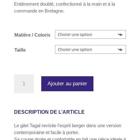
Entièrement doublé, confectionné à la main et à la
commande en Bretagne.
Matière / Coloris
Taille
quantité
Ajouter au panier
de
Gilet
Tagal
–
gilet
DESCRIPTION DE L’ARTICLE
de
berger
Le gilet Tagal revisite l’esprit berger dans une version
pour
contemporaine et facile à porter.
femme
Sa coupe droite et confortable en fait une pièce idéale à