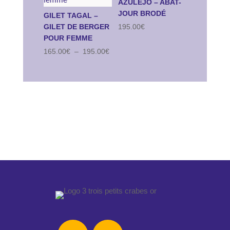
AZULEJO – ABAT-
JOUR BRODÉ
GILET TAGAL –
195.00
€
GILET DE BERGER
POUR FEMME
Plage
165.00
€
–
195.00
€
de
prix :
165.00€
à
195.00€