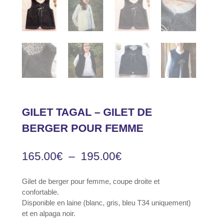
GILET TAGAL – GILET DE
BERGER POUR FEMME
Plage
165.00
€
–
195.00
€
de
prix :
Gilet de berger pour femme, coupe droite et
165.00€
confortable.
à
Disponible en laine (blanc, gris, bleu T34 uniquement)
195.00€
et en alpaga noir.