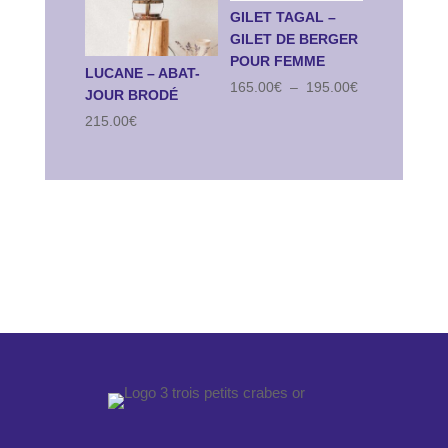
GILET TAGAL –
GILET DE BERGER
POUR FEMME
LUCANE – ABAT-
Plage
165.00
€
–
195.00
€
JOUR BRODÉ
de
prix :
215.00
€
165.00€
à
195.00€