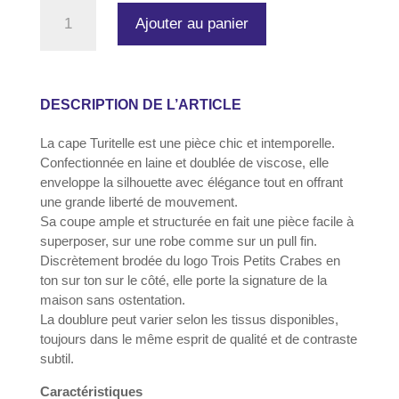
quantité
Ajouter au panier
de
Cape
Turitelle
–
Cape
DESCRIPTION DE L’ARTICLE
femme
en
La cape Turitelle est une pièce chic et intemporelle.
laine
Confectionnée en laine et doublée de viscose, elle
enveloppe la silhouette avec élégance tout en offrant
une grande liberté de mouvement.
Sa coupe ample et structurée en fait une pièce facile à
superposer, sur une robe comme sur un pull fin.
Discrètement brodée du logo Trois Petits Crabes en
ton sur ton sur le côté, elle porte la signature de la
maison sans ostentation.
La doublure peut varier selon les tissus disponibles,
toujours dans le même esprit de qualité et de contraste
subtil.
Caractéristiques