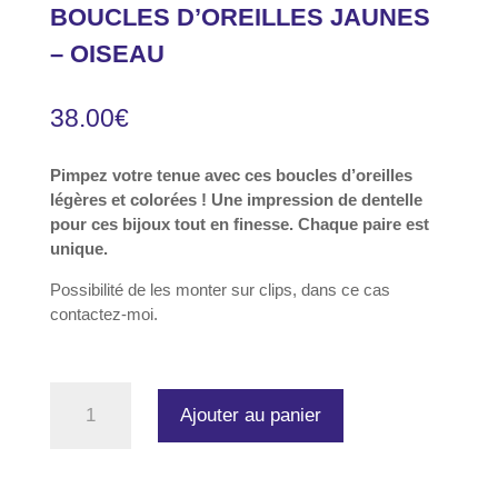
BOUCLES D’OREILLES JAUNES
– OISEAU
38.00
€
Pimpez votre tenue avec ces boucles d’oreilles
légères et colorées ! Une impression de dentelle
pour ces bijoux tout en finesse. Chaque paire est
unique.
Possibilité de les monter sur clips, dans ce cas
contactez-moi.
quantité
Ajouter au panier
de
Boucles
d'oreilles
jaunes