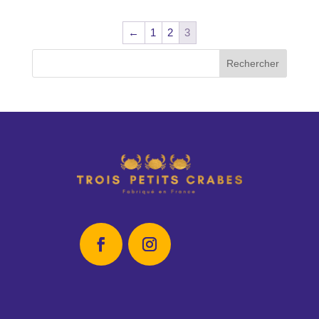
←
1
2
3